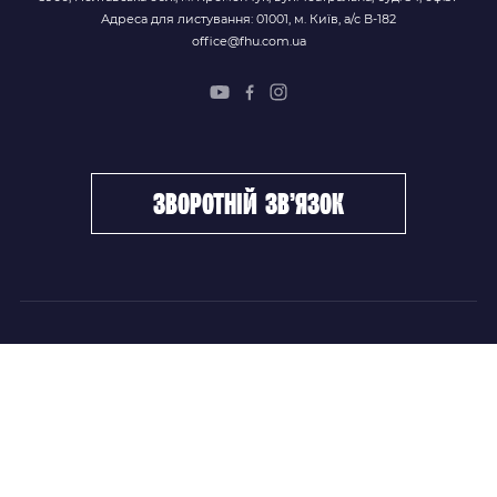
Адреса для листування: 01001, м. Київ, а/с В-182
office@fhu.com.ua
зворотній зв’язок
ФХУ
НОВИНИ
Керівництво
Головні новини
Підрозділи
Збірні команди
Документи
Чемпіонат України
Контакти
Дитячо-юнацький хокей
НОВИНИ