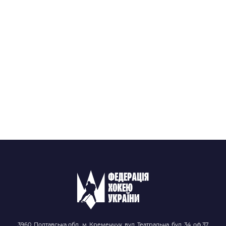
3960, Полтавська обл., м. Кременчук, вул. Театральна, буд. 34, оф.37