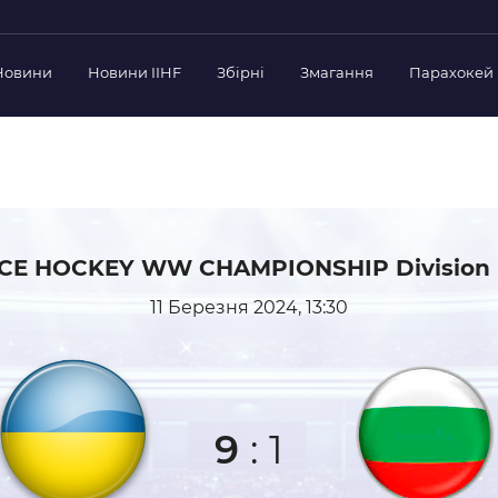
Новини
Новини IIHF
Збірні
Змагання
Парахокей
Україна
Украї
дерації
Склад Збірної
Скла
нт Федерації
Тренерський Штаб
Трен
й президент
Календар Матчів
Кале
езиденти Федерації
 ICE HOCKEY WW CHAMPIONSHIP Division II
дерації
Україна U-18
Украї
11 Березня 2024, 13:30
іли
Склад Збірної
Скла
Тренерський Штаб
Трен
 Діяльність
Календар Матчів
Кале
нтні документи
 Ради Федерації
9
:
1
в експерименті