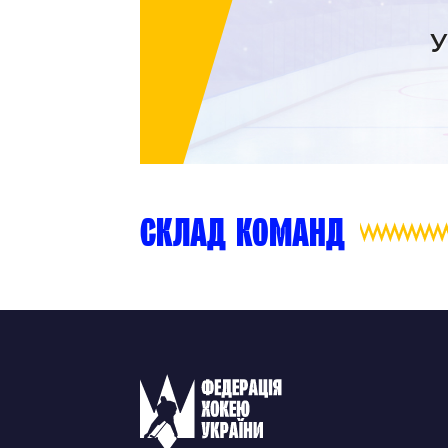
Контакт
У
склад команд