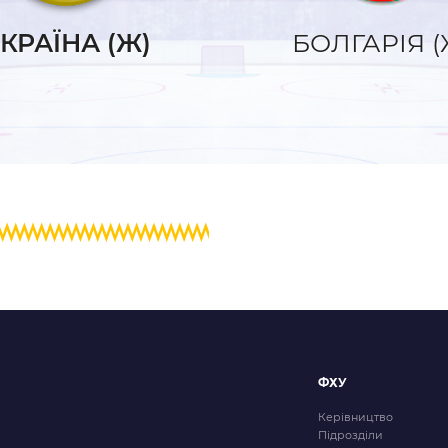
и
КРАЇНА (Ж)
БОЛГАРІЯ (
ФХУ
Керівництво
Підрозділи