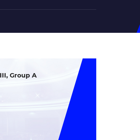
на U-20
д Збірної
ерський Штаб
ндар Матчів
I, Group A
на (ж)
д Збірної
ерський Штаб
ндар Матчів