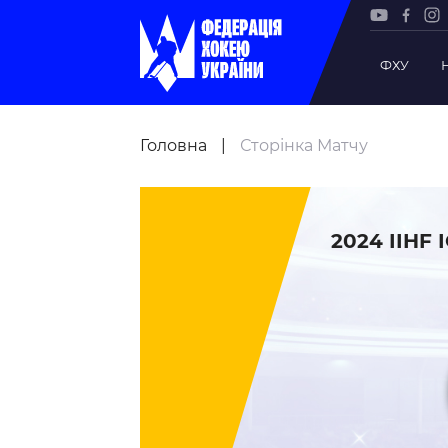
ФХУ
Рада Фе
Головна
|
Сторінка Матчу
Президе
Почесни
Віце-пр
2024 IIHF
Офіс фе
Підрозд
Статутна
Регламе
Рішення
Участь 