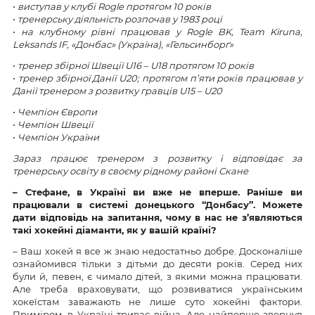
•
виступав у клубі Rogle протягом 10 років
•
тренерську діяльність розпочав у 1983 році
•
на клубному рівні працював у Rogle BK, Team Kiruna,
Leksands IF, «Донбас» (Україна), «Гельсинборґ»
•
тренер збірної Швеції U16 – U18 протягом 10 років
•
тренер збірної Данії U20; протягом п’яти років працював у
Данії тренером з розвитку гравців U15 – U20
•
Чемпіон Європи
•
Чемпіон Швеції
•
Чемпіон України
Зараз працює тренером з розвитку і відповідає за
тренерську освіту в своєму рідному районі Скане
– Стефане, в Україні ви вже не вперше. Раніше ви
працювали в системі донецького “Донбасу”. Можете
дати відповідь на запитання, чому в нас не з’являються
такі хокейні діаманти, як у вашій країні?
– Ваш хокей я все ж знаю недостатньо добре. Досконаліше
ознайомився тільки з дітьми до десяти років. Серед них
були й, певен, є чимало дітей, з якими можна працювати.
Але треба враховувати, що розвиватися українським
хокеїстам заважають не лише суто хокейні фактори.
Приміром, в Україні триває війна. Але найперше звернув