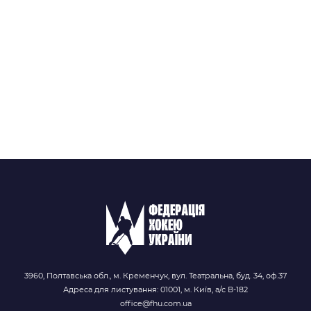
3960, Полтавська обл., м. Кременчук, вул. Театральна, буд. 34, оф.37
Адреса для листування: 01001, м. Київ, а/с В-182
office@fhu.com.ua