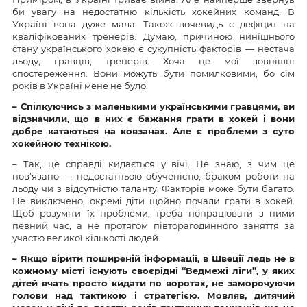
би увагу на недостатню кількість хокейних команд. В
Україні вона дуже мала. Також вочевидь є дефіцит на
кваліфікованих тренерів. Думаю, причиною нинішнього
стану українського хокею є сукупність факторів — нестача
льоду, гравців, тренерів. Хоча це мої зовнішні
спостереження. Вони можуть бути помилковими, бо сім
років в Україні мене не було.
– Спілкуючись з маленькими українськими гравцями, ви
відзначили, що в них є бажання грати в хокей і вони
добре катаються на ковзанах. Але є проблеми з суто
хокейною технікою.
– Так, це справді кидається у вічі. Не знаю, з чим це
пов’язано — недостатньою обученістю, браком роботи на
льоду чи з відсутністю таланту. Факторів може бути багато.
Не виключено, окремі діти щойно почали грати в хокей.
Щоб розуміти їх проблеми, треба попрацювати з ними
певний час, а не протягом півторагодинного заняття за
участю великої кількості людей.
– Якщо вірити поширеній інформації, в Швеції ледь не в
кожному місті існують своєрідні “Ведмежі ліги”, у яких
дітей вчать просто кидати по воротах, не заморочуючи
голови над тактикою і стратегією. Мовляв, дитячий