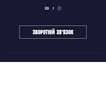
зворотній зв’язок
ФХУ
НОВИНИ
Керівництво
Головні новини
Підрозділи
Збірні команди
Документи
Чемпіонат України
Контакти
Дитячо-юнацький хокей
НОВИНИ
Головні новини
Збірні команди