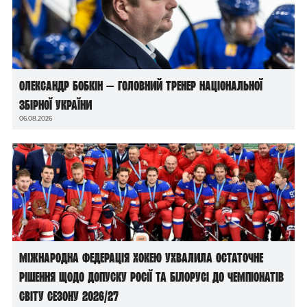
Олександр Бобкін — головний тренер національної
збірної України
06.08.2026
Міжнародна федерація хокею ухвалила остаточне
рішення щодо допуску росії та білорусі до чемпіонатів
світу сезону 2026/27