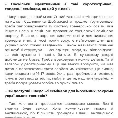
– Наскільки ефективними є такі короткотривалі,
триденні семінари, як цей у Києві?
– Часу справді вкрай мало. Сприймаю такі семінари як щось
на кшталт будильника. Щоб засвоїти предмет ґрунтовніше,
треба запроваджувати ту систему тренерської освіти, яка
існує в нас у Швеції. Ми проводимо тренерські семінари
щороку. Власне, створення системи освіти для виховання
тренерів нині, з моєї точки зору, є найголовнішим для
українського хокею завданням. Також навчатися повинні
всі клубні структури — менеджери, люди, які відповідають
за екіпірування і навіть батьки. В сучасному спорті
дрібниць не буває. Треба враховувати кожну деталь. Та й
загалом у десятирічному віці ще важко зрозуміти, чи має
дитина перспективи стати серйозним хокеїстом. Це видно,
коли юнакам по 16-17 років. Хоча раз проблема з технікою
існує в багатьох дітей, то, мабуть, це те, над чим українцям
треба попрацювати особливо прискіпливо.
–
Чи доступні шведські семінари для іноземних, зокрема
українських тренерів?
– Так. Але вони проводяться шведською мовою. Без її
знання буде важко. Хоча комунікувати можна й
англійською, бо більшість громадян Швеції англійською
володіють вільно.