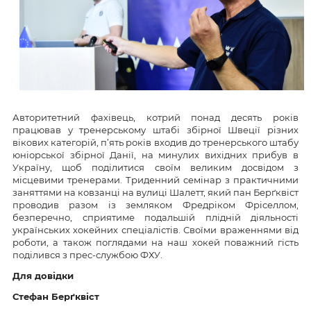
Авторитетний фахівець, котрий понад десять років
працював у тренерському штабі збірної Швеції різних
вікових категорій, п’ять років входив до тренерського штабу
юніорської збірної Данії, на минулих вихідних прибув в
Україну, щоб поділитися своїм великим досвідом з
місцевими тренерами. Триденний семінар з практичними
заняттями на ковзанці на вулиці Шалетт, який пан Берґквіст
проводив разом із земляком Фредріком Фріселлом,
безперечно, сприятиме подальшій плідній діяльності
українських хокейних спеціалістів. Своїми враженнями від
роботи, а також поглядами на наш хокей поважний гість
поділився з прес-службою ФХУ.
Для довідки
Стефан Берґквіст