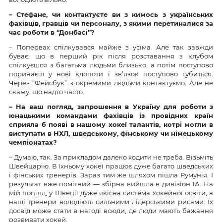
–
Стефане, чи контактуєте ви з кимось з українських
фахівців, гравців чи персоналу, з якими перетиналися
за
час роботи
в
“Донбасі”?
– Попервах спілкувався майже з усіма. Але так завжди
буває, що в перший рік після розставання з клубом
спілкуєшся з багатьма людьми близько, а потім поступово
поринаєш у нові клопоти і зв’язок поступово губиться.
Через “Фейсбук” з окремими людьми контактуємо. Але не
скажу, що надто часто.
– На ваш погляд, запрошення в Україну для роботи з
юнацькими командами фахівців із провідних країн
сприяла б появі в нашому хокеї талантів, котрі могли в
виступати в НХЛ, шведському, фінському чи німецькому
чемпіонатах?
– Думаю, так. За прикладом далеко ходити не треба. Візьміть
Швейцарію. В їхньому хокеї працює дуже багато шведських
і фінських тренерів. Зараз тим же шляхом пішла Румунія. І
результат вже помітний — збірна вийшла в дивізіон 1А. На
мій погляд, у Швеції дуже якісна система хокейної освіти, а
наші тренери володіють сильними лідерськими рисами. Їх
досвід може стати в нагоді всюди, де люди мають бажання
розвивати хокей.