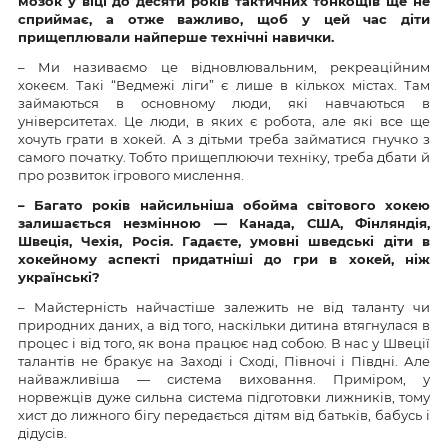
мозок у віці до десяти років тактичних тонкощів ще не
сприймає, а отже важливо, щоб у цей час діти
прищеплювали найперше технічні навички.
– Ми називаємо це відновлювальним, рекреаційним
хокеєм. Такі “Ведмежі ліги” є лише в кількох містах. Там
займаються в основному люди, які навчаються в
університетах. Це люди, в яких є робота, але які все ще
хочуть грати в хокей. А з дітьми треба займатися гнучко з
самого початку. Тобто прищеплюючи техніку, треба дбати й
про розвиток ігрового мислення.
– Багато років найсильніша обойма світового хокею
залишається незмінною — Канада, США, Фінляндія,
Швеція, Чехія, Росія. Гадаєте, умовні шведські діти в
хокейному аспекті придатніші до гри в хокей, ніж
українські?
– Майстерність найчастіше залежить не від таланту чи
природних даних, а від того, наскільки дитина втягнулася в
процес і від того, як вона працює над собою. В нас у Швеції
талантів не бракує на Заході і Сході, Півночі і Півдні. Але
найважливіша — система виховання. Приміром, у
норвежців дуже сильна система підготовки лижників, тому
хист до лижного бігу передається дітям від батьків, бабусь і
дідусів.