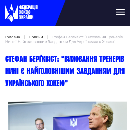
Головна
|
Новини
|
Стефан Берґквіст: “Виховання Тренерів
Нині Є Найголовнішим Завданням Для Українського Хокею”
Стефан Берґквіст: “Виховання тренерів
нині є найголовнішим завданням для
українського хокею”